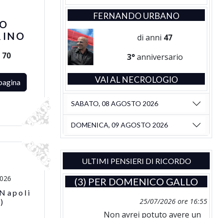
FERNANDO URBANO
RO
RINO
di anni
47
i
70
3°
anniversario
VAI AL NECROLOGIO
pagina
SABATO, 08 AGOSTO 2026
DOMENICA, 09 AGOSTO 2026
ULTIMI PENSIERI DI RICORDO
2026
(3) PER
DOMENICO GALLO
 Napoli
25/07/2026 ore 16:55
)
Non avrei potuto avere un