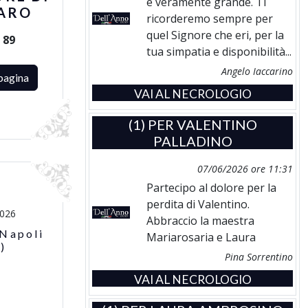
è veramente grande. Ti
ARO
ricorderemo sempre per
quel Signore che eri, per la
i
89
tua simpatia e disponibilità...
Angelo Iaccarino
pagina
VAI AL NECROLOGIO
(1) PER
VALENTINO
PALLADINO
07/06/2026 ore 11:31
Partecipo al dolore per la
perdita di Valentino.
2026
Abbraccio la maestra
 Napoli
Mariarosaria e Laura
)
Pina Sorrentino
VAI AL NECROLOGIO