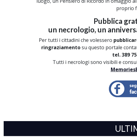
luogo, un Pensiero di Ricordo in omaggio a
proprio f
Pubblica gra
un necrologio, un annivers
Per tutti i cittadini che volessero
pubblicar
ringraziamento
su questo portale contat
tel. 389 75
Tutti i necrologi sono visibili e cons
MemoriesB
ULTI