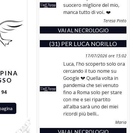
suocero migliore del mio,
manca tutto di voi.. ❤️
Teresa Pinto
VAI AL NECROLOGIO
(31) PER
LUCA NORILLO
17/07/2026 ore 15:02
Luca, l'ho scoperto solo ora
cercando il tuo nome su
PPINA
Google 💔 Quella volta in
SSO
pandemia che sei venuto
i
94
fino a Roma solo per stare
con me e sei ripartito
all'alba sarà uno dei miei
pagina
ricordi più belli...
Maria
VAI AL NECROLOGIO