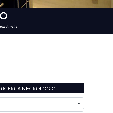
NO
oli Portici
RICERCA NECROLOGIO