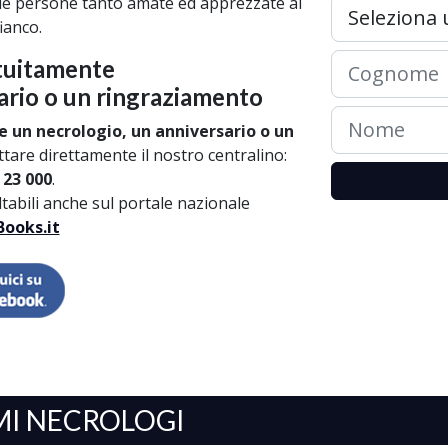
lle persone tanto amate ed apprezzate al
ianco.
tuitamente
ario o un ringraziamento
e un necrologio, un anniversario o un
tare direttamente il nostro centralino:
 23 000
.
ultabili anche sul portale nazionale
ooks.it
MI NECROLOGI