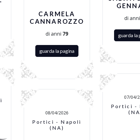
GENN
CARMELA
di ann
CANNAROZZO
di anni
79
guarda la 
guarda la pagina
07/04/
i
Portici -
(NA
08/04/2026
Portici - Napoli
(NA)