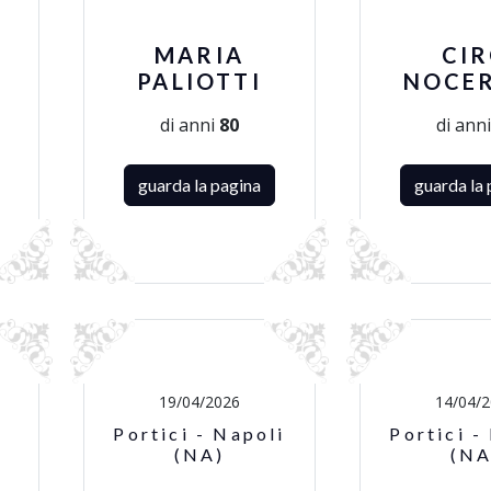
MARIA
CI
PALIOTTI
NOCE
di anni
80
di ann
guarda la pagina
guarda la 
19/04/2026
14/04/
Portici - Napoli
Portici -
(NA)
(NA