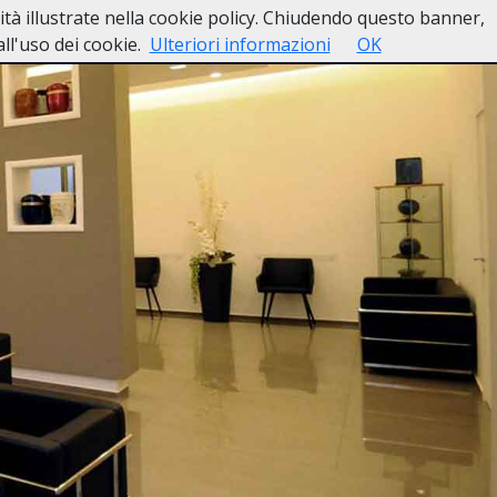
lità illustrate nella cookie policy. Chiudendo questo banner,
esso
Lutti Personaggi Pubblici
Contatti
l'uso dei cookie.
Ulteriori informazioni
OK