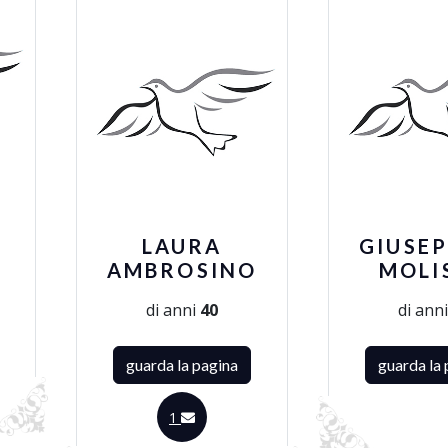
LAURA
GIUSE
AMBROSINO
MOLI
di anni
40
di ann
guarda la pagina
guarda la 
1