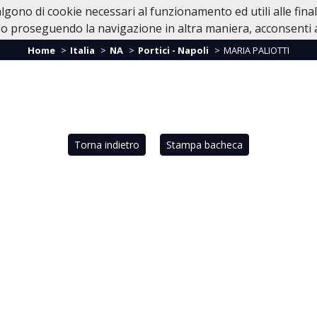
valgono di cookie necessari al funzionamento ed utili alle fina
Home
Casa Funeraria
In Caso di Dec
o proseguendo la navigazione in altra maniera, acconsenti al
Home
Italia
NA
Portici - Napoli
MARIA PALIOTTI
Torna indietro
Stampa bacheca