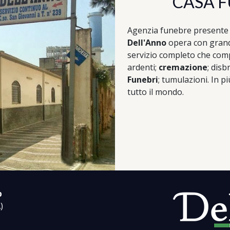
CASA F
Agenzia funebre presente
Dell'Anno
opera con grande
servizio completo che com
ardenti;
cremazione
; disb
Funebri
; tumulazioni. In p
tutto il mondo.
p
)