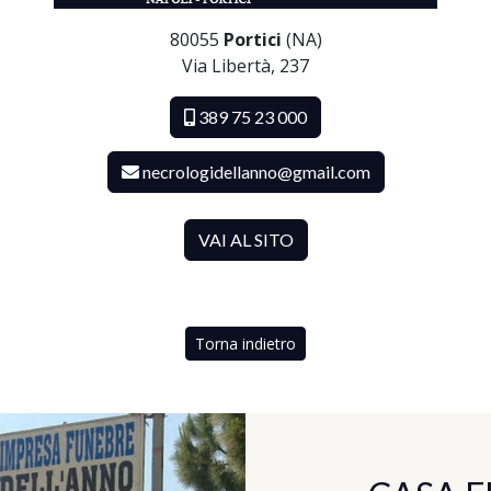
80055
Portici
(NA)
Via Libertà, 237
389 75 23 000
necrologidellanno@gmail.com
VAI AL SITO
Torna indietro