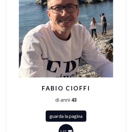
FABIO CIOFFI
di anni
43
guarda la pagina
141