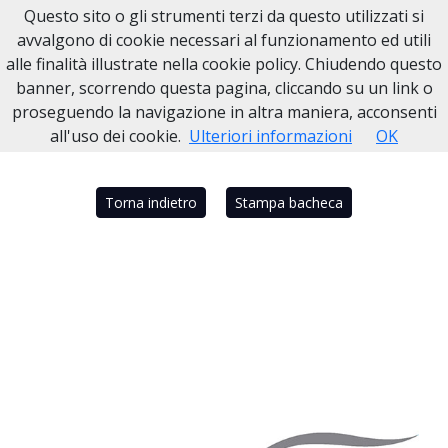
Questo sito o gli strumenti terzi da questo utilizzati si
Necrologi Dell'Anno
avvalgono di cookie necessari al funzionamento ed utili
alle finalità illustrate nella cookie policy. Chiudendo questo
Home
Italia
NA
Portici
CARLO DE LUCA PICIONE
banner, scorrendo questa pagina, cliccando su un link o
proseguendo la navigazione in altra maniera, acconsenti
all'uso dei cookie.
Ulteriori informazioni
OK
Torna indietro
Stampa bacheca