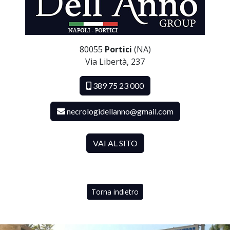
80055
Portici
(NA)
Via Libertà, 237
389 75 23 000
necrologidellanno@gmail.com
VAI AL SITO
Torna indietro