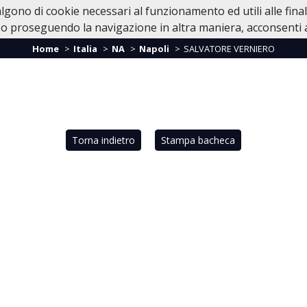
valgono di cookie necessari al funzionamento ed utili alle fina
Home
Casa Funeraria
In Caso di Dec
o proseguendo la navigazione in altra maniera, acconsenti al
Home
Italia
NA
Napoli
SALVATORE VERNIERO
Torna indietro
Stampa bacheca