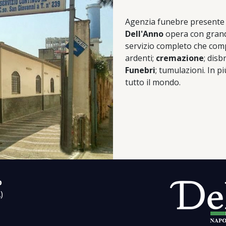
Agenzia funebre presente
Dell'Anno
opera con grande
servizio completo che com
ardenti;
cremazione
; disb
Funebri
; tumulazioni. In p
tutto il mondo.
p
)