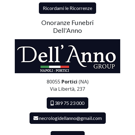
Ricordami le Ricorrenze
Onoranze Funebri
Dell'Anno
80055
Portici
(NA)
Via Libertà, 237
389 75 23 000
necrologidellanno@gmail.com