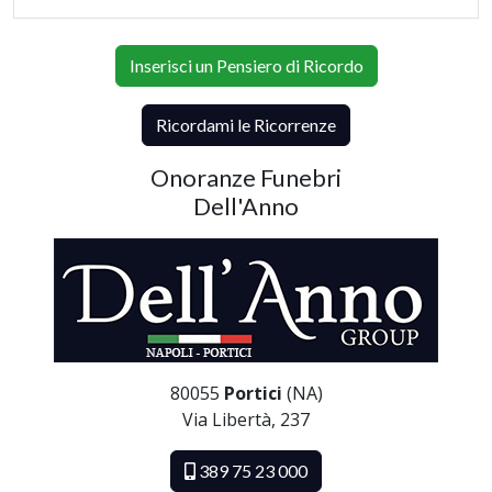
Inserisci un Pensiero di Ricordo
Ricordami le Ricorrenze
Onoranze Funebri
Dell'Anno
80055
Portici
(NA)
Via Libertà, 237
389 75 23 000