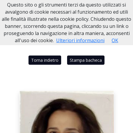
Questo sito o gli strumenti terzi da questo utilizzati si
Necrologi Dell'Anno
avvalgono di cookie necessari al funzionamento ed utili
alle finalità illustrate nella cookie policy. Chiudendo questo
Home
Italia
NA
Portici
LILIANA DE LUCA
banner, scorrendo questa pagina, cliccando su un link o
proseguendo la navigazione in altra maniera, acconsenti
all'uso dei cookie.
Ulteriori informazioni
OK
Torna indietro
Stampa bacheca