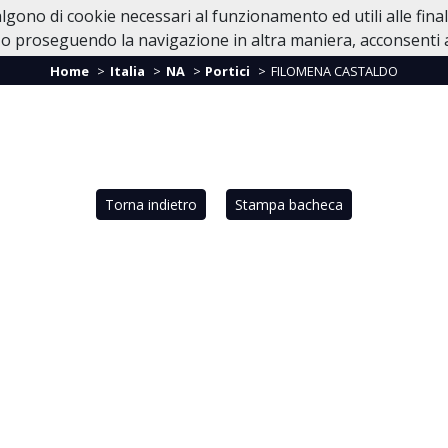
valgono di cookie necessari al funzionamento ed utili alle fina
Home
Casa Funeraria
In Caso di Dec
o proseguendo la navigazione in altra maniera, acconsenti al
Home
Italia
NA
Portici
FILOMENA CASTALDO
Torna indietro
Stampa bacheca