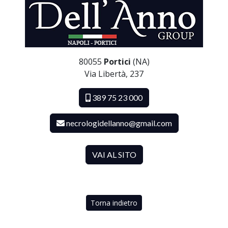
80055
Portici
(NA)
Via Libertà, 237
389 75 23 000
necrologidellanno@gmail.com
VAI AL SITO
Torna indietro