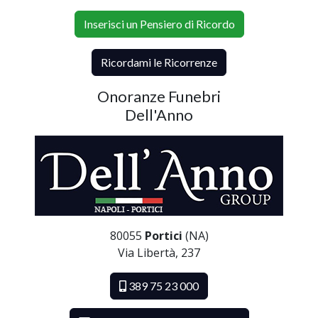
Inserisci un Pensiero di Ricordo
Ricordami le Ricorrenze
Onoranze Funebri
Dell'Anno
80055
Portici
(NA)
Via Libertà, 237
389 75 23 000