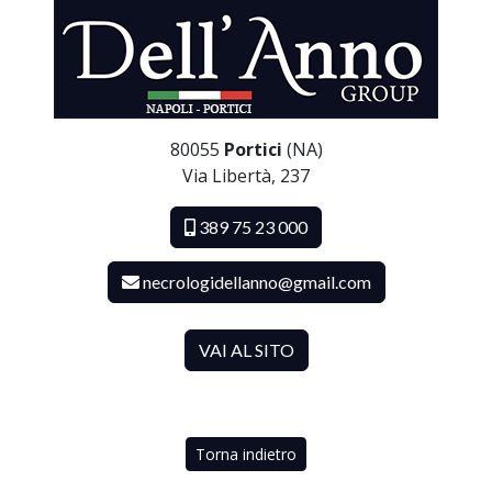
80055
Portici
(NA)
Via Libertà, 237
389 75 23 000
necrologidellanno@gmail.com
VAI AL SITO
Torna indietro