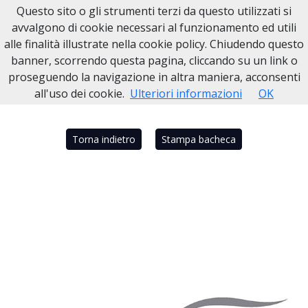
Questo sito o gli strumenti terzi da questo utilizzati si
Necrologi Dell'Anno
avvalgono di cookie necessari al funzionamento ed utili
alle finalità illustrate nella cookie policy. Chiudendo questo
Home
Italia
NA
Portici - Napoli
AMEDEO NAPOLITANO
banner, scorrendo questa pagina, cliccando su un link o
proseguendo la navigazione in altra maniera, acconsenti
all'uso dei cookie.
Ulteriori informazioni
OK
Torna indietro
Stampa bacheca