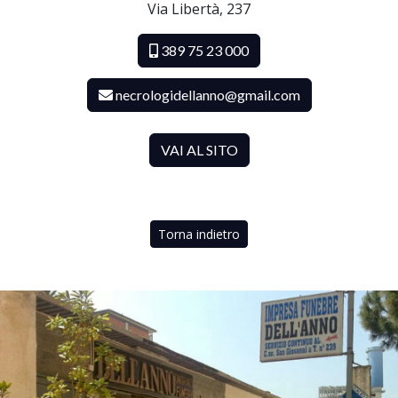
Via Libertà, 237
389 75 23 000
necrologidellanno@gmail.com
VAI AL SITO
Torna indietro