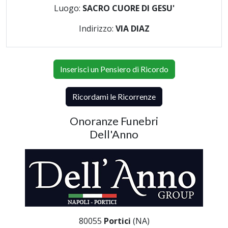
Luogo:
SACRO CUORE DI GESU'
Indirizzo:
VIA DIAZ
Inserisci un Pensiero di Ricordo
Ricordami le Ricorrenze
Onoranze Funebri
Dell'Anno
80055
Portici
(NA)