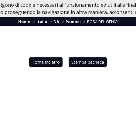
valgono di cookie necessari al funzionamento ed utili alle fina
Home
Casa Funeraria
In Caso di Dec
o proseguendo la navigazione in altra maniera, acconsenti al
Home
Italia
NA
Pompei
ROSA DEL GENIO
Torna indietro
Stampa bacheca