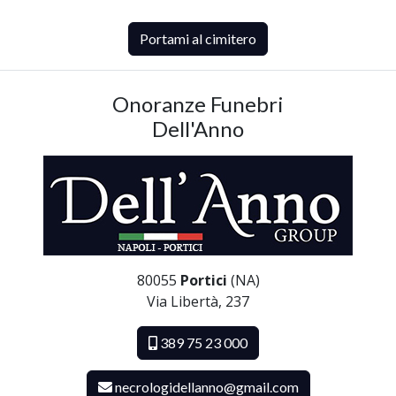
Portami al cimitero
Onoranze Funebri
Dell'Anno
80055
Portici
(NA)
Via Libertà, 237
389 75 23 000
necrologidellanno@gmail.com