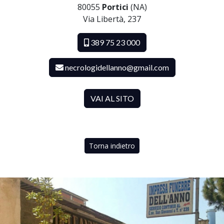
80055
Portici
(NA)
Via Libertà, 237
389 75 23 000
necrologidellanno@gmail.com
VAI AL SITO
Torna indietro